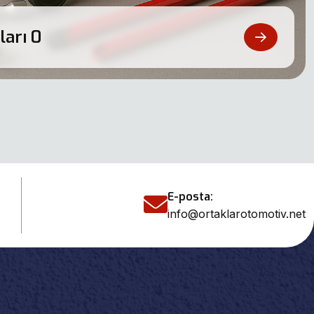
ları
0
E-posta:
info@ortaklarotomotiv.net