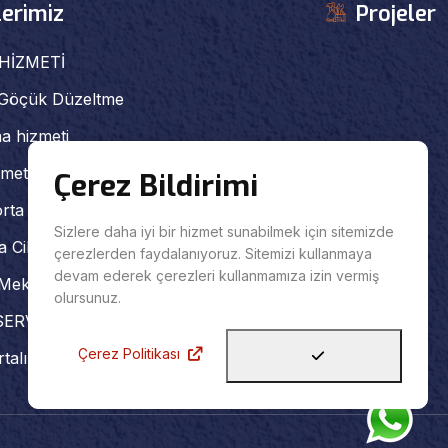
erimiz
Projeler
HİZMETİ
 Göçük Düzeltme
a hizmeti
meti
Çerez Bildirimi
orta boya
Sizlere daha iyi bir hizmet sunabilmek için sitemizde
a Cila Hizmeti
çerezlerden faydalanıyoruz. Sitemizi kullanmaya
devam ederek çerezleri kullanmamıza izin vermiş
Mekanik Servisi
olursunuz.
ERVİSİ
Çerez Politikası
talı Araç Tamiri