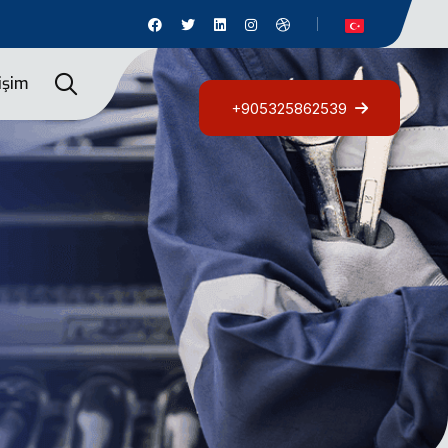
tişim
+905325862539