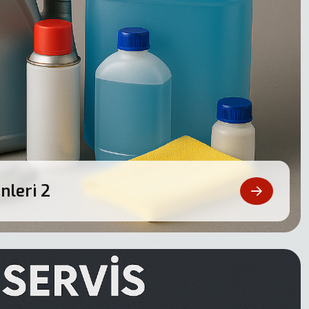
nleri
2