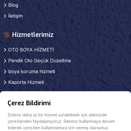
Blog
İletişim
Hizmetlerimiz
OTO BOYA HİZMETİ
Pendik Oto Göçük Düzeltme
boya koruma hizmeti
Kaporta Hizmeti
Pendik kaporta boya
Çerez Bildirimi
Pendik Pasta Cila Hizmeti
Pendik Oto Mekanik Servisi
Sizlere daha iyi bir hizmet sunabilmek için sitemizde
çerezlerden faydalanıyoruz. Sitemizi kullanmaya devam
KAPORTA SERVİSİ
ederek çerezleri kullanmamıza izin vermiş olursunuz.