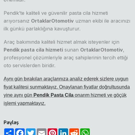
Pendik’te kaliteli ve güvenilir pasta cila hizmeti
arıyorsanız
OrtaklarOtomotiv
uzman ekibi ile aracınızı
ilk günkü parlaklığına kavuşturur.
Araç bakımında kaliteli hizmet almak isteyenler için
Pendik pasta cila hizmeti
sunan
OrtaklarOtomotiv
,
profesyonel çözümleriyle araç sahiplerinin tercih ettiği
oto servislerden biridir.
Aynı gün bırakılan araçlarınıza analiz ederek sizlere uygun
fiyat kalitesi sunmaktayız. Onaylanan fiyatlar doğrultusunda
yine aynı gün
Pendik Pasta Cila
onarım hizmeti ve göçük
işlemi yapmaktayız.
Paylaş
Paylaş
Facebook
Twitter
Email
Pinterest
LinkedIn
Reddit
WhatsApp