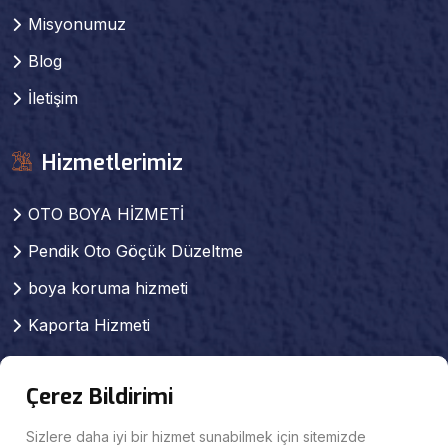
Misyonumuz
Blog
İletişim
Hizmetlerimiz
OTO BOYA HİZMETİ
Pendik Oto Göçük Düzeltme
boya koruma hizmeti
Kaporta Hizmeti
Pendik kaporta boya
Çerez Bildirimi
Pendik Pasta Cila Hizmeti
Pendik Oto Mekanik Servisi
Sizlere daha iyi bir hizmet sunabilmek için sitemizde