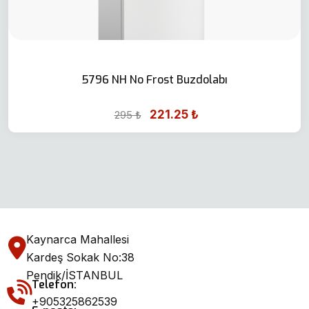
5796 NH No Frost Buzdolabı
221.25 ₺
295 ₺
Kaynarca Mahallesi
Kardeş Sokak No:38
Pendik/İSTANBUL
Telefon:
+905325862539