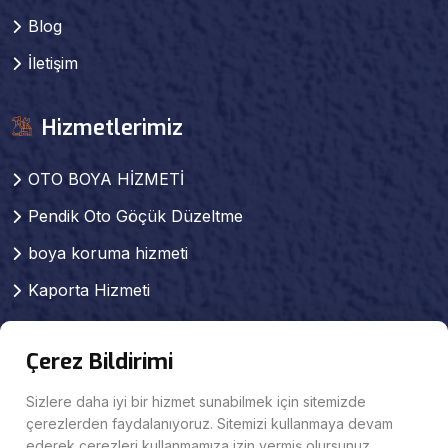
Blog
İletişim
Hizmetlerimiz
OTO BOYA HİZMETİ
Pendik Oto Göçük Düzeltme
boya koruma hizmeti
Kaporta Hizmeti
Pendik kaporta boya
Çerez Bildirimi
Pendik Pasta Cila Hizmeti
Pendik Oto Mekanik Servisi
Sizlere daha iyi bir hizmet sunabilmek için sitemizde
çerezlerden faydalanıyoruz. Sitemizi kullanmaya devam
KAPORTA SERVİSİ
ederek çerezleri kullanmamıza izin vermiş olursunuz.