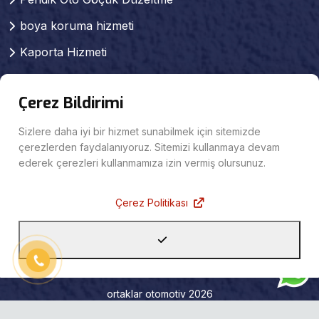
boya koruma hizmeti
Kaporta Hizmeti
Pendik kaporta boya
Çerez Bildirimi
Pendik Pasta Cila Hizmeti
Pendik Oto Mekanik Servisi
Sizlere daha iyi bir hizmet sunabilmek için sitemizde
çerezlerden faydalanıyoruz. Sitemizi kullanmaya devam
KAPORTA SERVİSİ
ederek çerezleri kullanmamıza izin vermiş olursunuz.
Pendik Sigortalı Araç Tamiri
Çerez Politikası
Projeler
ortaklar otomotiv 2026