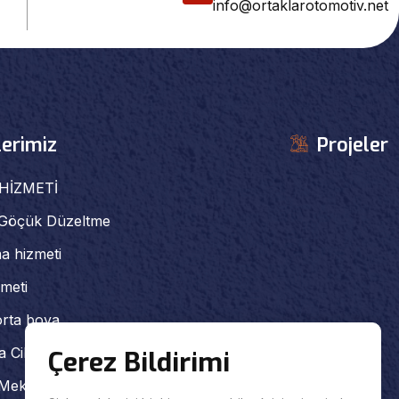
info@ortaklarotomotiv.net
erimiz
Projeler
HİZMETİ
 Göçük Düzeltme
a hizmeti
meti
orta boya
a Cila Hizmeti
Çerez Bildirimi
Mekanik Servisi