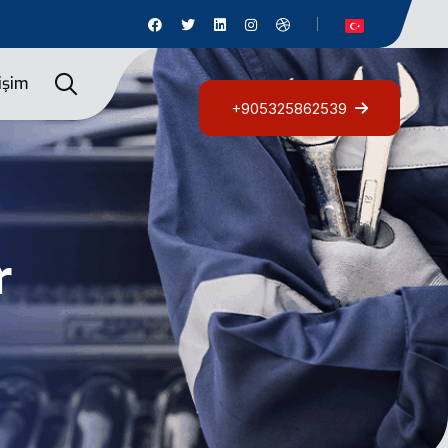
tişim
+905325862539
r