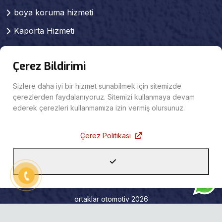
boya koruma hizmeti
Kaporta Hizmeti
Pendik kaporta boya
Çerez Bildirimi
Pendik Pasta Cila Hizmeti
Pendik Oto Mekanik Servisi
Sizlere daha iyi bir hizmet sunabilmek için sitemizde
çerezlerden faydalanıyoruz. Sitemizi kullanmaya devam
KAPORTA SERVİSİ
ederek çerezleri kullanmamıza izin vermiş olursunuz.
Pendik Sigortalı Araç Tamiri
Çerez Politikası
Projeler
ortaklar otomotiv 2026