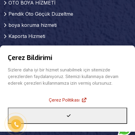
OTO BOYA HİZMETİ
Pendik Oto Göçük Düzeltme
boya koruma hizmeti
Kaporta Hizmeti
Pendik kaporta boya
Çerez Bildirimi
Pendik Pasta Cila Hizmeti
Pendik Oto Mekanik Servisi
Sizlere daha iyi bir hizmet sunabilmek için sitemizde
çerezlerden faydalanıyoruz. Sitemizi kullanmaya devam
KAPORTA SERVİSİ
ederek çerezleri kullanmamıza izin vermiş olursunuz.
Pendik Sigortalı Araç Tamiri
Çerez Politikası
Projeler